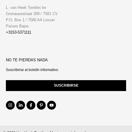
L. van Heek Textiles bv
Gronausestraat 309 / 7581 CV
P.O. Box 1 / 7580 AA Losser
Países Bajos
+3153-5371111
NO TE PIERDAS NADA
Suscribirse al boletín informativo.
SUSCRIBIRSE