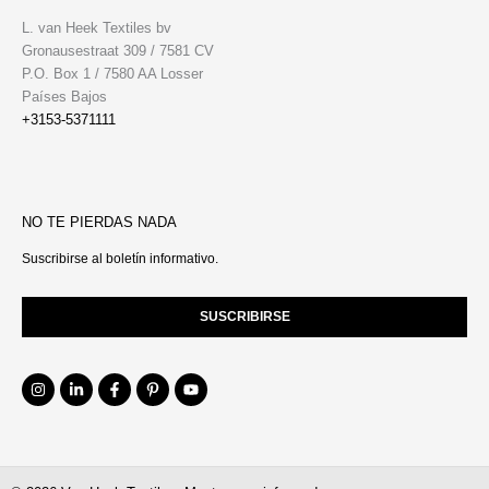
L. van Heek Textiles bv
Gronausestraat 309 / 7581 CV
P.O. Box 1 / 7580 AA Losser
Países Bajos
+3153-5371111
NO TE PIERDAS NADA
Suscribirse al boletín informativo.
SUSCRIBIRSE