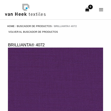
Ir
al
contenido
HOME
/
BUSCADOR DE PRODUCTOS
/
BRILLIANTA® 4072
VOLVER AL BUSCADOR DE PRODUCTOS
BRILLIANTA® 4072