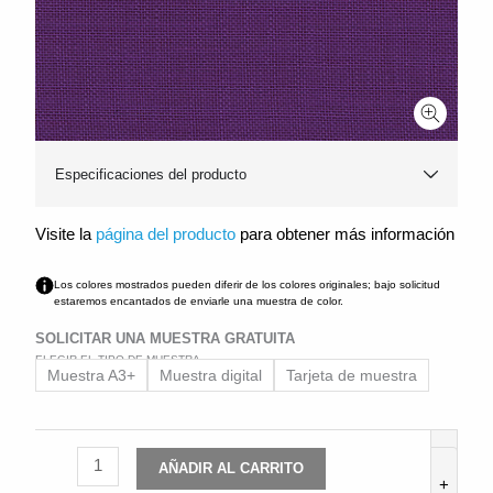
Especificaciones del producto
Visite la
página del producto
para obtener más información
Los colores mostrados pueden diferir de los colores originales; bajo solicitud
estaremos encantados de enviarle una muestra de color.
SOLICITAR UNA MUESTRA GRATUITA
ELEGIR EL TIPO DE MUESTRA
Brillianta®
Muestra A3+
Muestra digital
Tarjeta de muestra
4072
cantidad
-
AÑADIR AL CARRITO
+