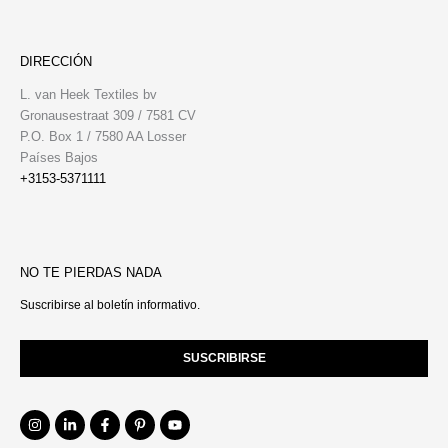
DIRECCIÓN
L. van Heek Textiles bv
Gronausestraat 309 / 7581 CV
P.O. Box 1 / 7580 AA Losser
Países Bajos
+3153-5371111
NO TE PIERDAS NADA
Suscribirse al boletín informativo.
SUSCRIBIRSE