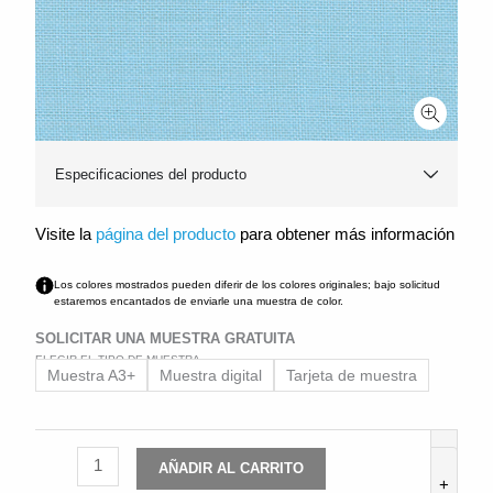
Especificaciones del producto
Visite la
página del producto
para obtener más información
Los colores mostrados pueden diferir de los colores originales; bajo solicitud
estaremos encantados de enviarle una muestra de color.
SOLICITAR UNA MUESTRA GRATUITA
ELEGIR EL TIPO DE MUESTRA
Brillianta
Muestra A3+
Muestra digital
Tarjeta de muestra
Calandré
34320
cantidad
-
AÑADIR AL CARRITO
+