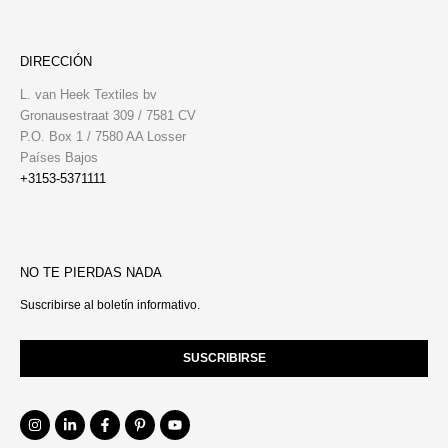
DIRECCIÓN
L. van Heek Textiles bv
Gronausestraat 309 / 7581 CV
P.O. Box 1 / 7580 AA Losser
Países Bajos
+3153-5371111
NO TE PIERDAS NADA
Suscribirse al boletín informativo.
SUSCRIBIRSE