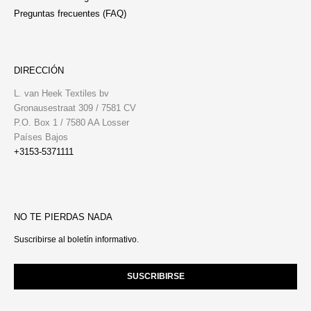
Preguntas frecuentes (FAQ)
DIRECCIÓN
L. van Heek Textiles bv
Gronausestraat 309 / 7581 CV
P.O. Box 1 / 7580 AA Losser
Países Bajos
+3153-5371111
NO TE PIERDAS NADA
Suscribirse al boletín informativo.
SUSCRIBIRSE