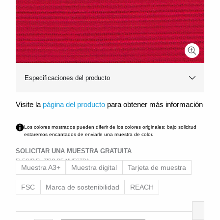
Especificaciones del producto
Visite la
página del producto
para obtener más información
Los colores mostrados pueden diferir de los colores originales; bajo solicitud
estaremos encantados de enviarle una muestra de color.
SOLICITAR UNA MUESTRA GRATUITA
ELEGIR EL TIPO DE MUESTRA
Buckram
Muestra A3+
Muestra digital
Tarjeta de muestra
Light
12402
FSC
Marca de sostenibilidad
REACH
cantidad