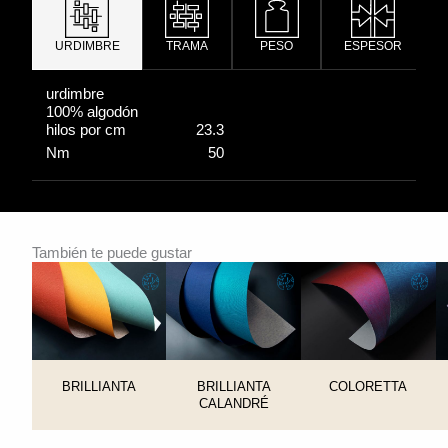
URDIMBRE
TRAMA
PESO
ESPESOR
urdimbre
100% algodón
hilos por cm
23.3
Nm
50
También te puede gustar
BRILLIANTA
BRILLIANTA
COLORETTA
CALANDRÉ