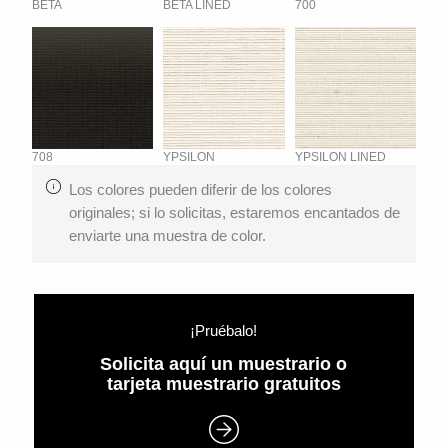
BETA
BETA LINED
700
708
YPSILON
YPSILON LINED
Los colores pueden diferir de los colores
originales; si lo solicitas, estaremos encantados de
enviarte una muestra de color.
¡Pruébalo!
Solicita aquí un muestrario o
tarjeta muestrario gratuitos