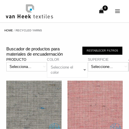
Ir
al
contenido
HOME
/
RECYCLED YARNS
Buscador de productos para
RESTABLECER FILTROS
materiales de encuadernación
PRODUCTO
COLOR
SUPERFICIE
Seleccione el
color