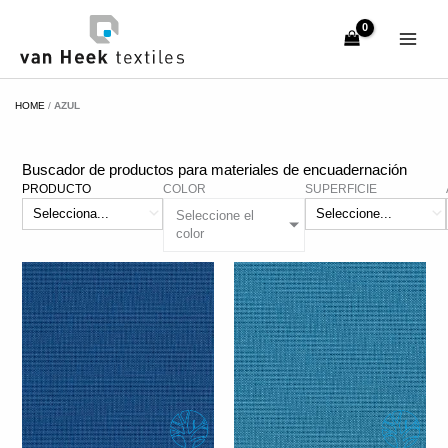
Ir
al
contenido
HOME
/
AZUL
Buscador de productos para materiales de encuadernación
PRODUCTO
COLOR
SUPERFICIE
Seleccione el
color