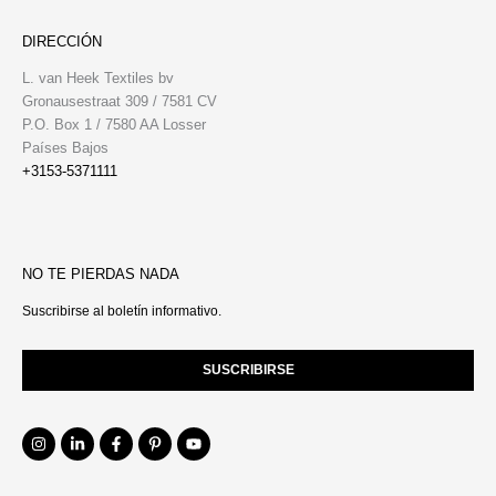
DIRECCIÓN
L. van Heek Textiles bv
Gronausestraat 309 / 7581 CV
P.O. Box 1 / 7580 AA Losser
Países Bajos
+3153-5371111
NO TE PIERDAS NADA
Suscribirse al boletín informativo.
SUSCRIBIRSE